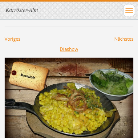
Karröster-Alm
Voriges
Nächstes
Diashow