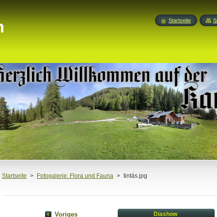
m
Startseite
S
Startseite
>
Fotogalerie: Flora und Fauna
>
tintás.jpg
Voriges
Diashow