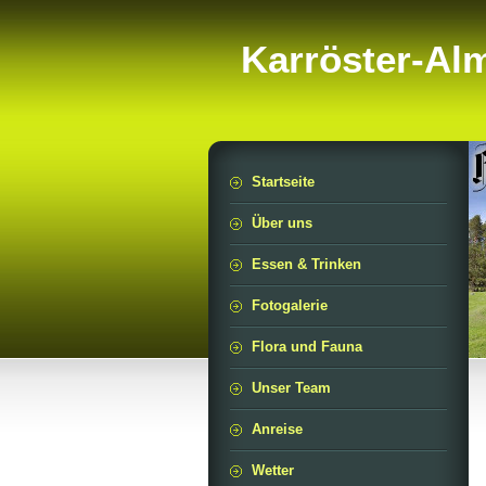
Karröster-Al
Startseite
Über uns
Essen & Trinken
Fotogalerie
Flora und Fauna
Unser Team
Anreise
Wetter